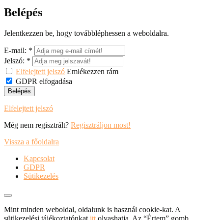
Belépés
Jelentkezzen be, hogy továbbléphessen a weboldalra.
E-mail:
*
Jelszó:
*
Elfelejtett jelszó
Emlékezzen rám
GDPR elfogadása
Belépés
Elfelejtett jelszó
Még nem regisztrált?
Regisztráljon most!
Vissza a főoldalra
Kapcsolat
GDPR
Sütikezelés
Mint minden weboldal, oldalunk is használ cookie-kat. A
sütikezelési tájékoztatónkat
itt
olvashatja. Az “Értem” gomb