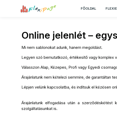
FŐOLDAL
FLEXI
Online jelenlét – eg
Mi nem sablonokat adunk, hanem megoldást.
Legyen szó bemutatkozó, értékesítő vagy komplex váll
Válasszon Alap, Közepes, Profi vagy Egyedi csomagot
Árajánlatunk nem kötelezi semmire, de garantáltan tes
Lépjen velünk kapcsolatba, és indítsuk el közösen on
Árajánlatunk elfogadása után a szerződéskötést kö
szolgáltatásunkat is.