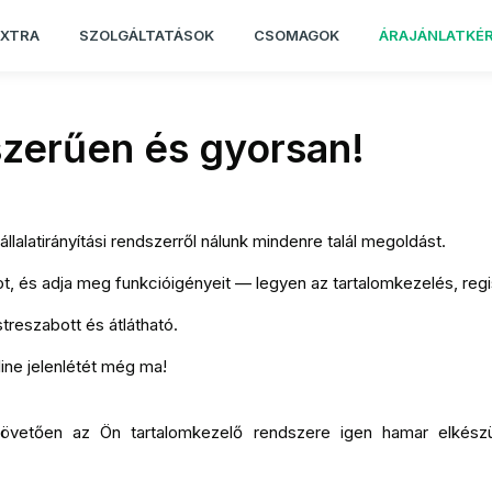
EXTRA
SZOLGÁLTATÁSOK
CSOMAGOK
ÁRAJÁNLATKÉ
yszerűen és gyorsan!
alatirányítási rendszerről nálunk mindenre talál megoldást.
, és adja meg funkcióigényeit — legyen az tartalomkezelés, regi
treszabott és átlátható.
line jelenlétét még ma!
vetően az Ön tartalomkezelő rendszere igen hamar elkészül, f