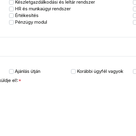
Készletgazdálkodási és leltár rendszer
HR és munkaügyi rendszer
Értékesítés
Pénzügy modul
Ajánlás útján
Korábbi ügyfél vagyok
ldje el!:
*